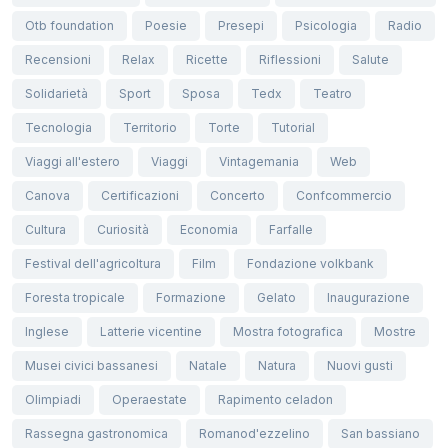
Otb foundation
Poesie
Presepi
Psicologia
Radio
Recensioni
Relax
Ricette
Riflessioni
Salute
Solidarietà
Sport
Sposa
Tedx
Teatro
Tecnologia
Territorio
Torte
Tutorial
Viaggi all'estero
Viaggi
Vintagemania
Web
Canova
Certificazioni
Concerto
Confcommercio
Cultura
Curiosità
Economia
Farfalle
Festival dell'agricoltura
Film
Fondazione volkbank
Foresta tropicale
Formazione
Gelato
Inaugurazione
Inglese
Latterie vicentine
Mostra fotografica
Mostre
Musei civici bassanesi
Natale
Natura
Nuovi gusti
Olimpiadi
Operaestate
Rapimento celadon
Rassegna gastronomica
Romanod'ezzelino
San bassiano