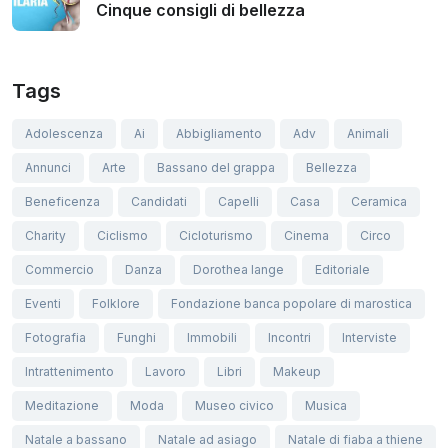
Cinque consigli di bellezza
Tags
Adolescenza
Ai
Abbigliamento
Adv
Animali
Annunci
Arte
Bassano del grappa
Bellezza
Beneficenza
Candidati
Capelli
Casa
Ceramica
Charity
Ciclismo
Cicloturismo
Cinema
Circo
Commercio
Danza
Dorothea lange
Editoriale
Eventi
Folklore
Fondazione banca popolare di marostica
Fotografia
Funghi
Immobili
Incontri
Interviste
Intrattenimento
Lavoro
Libri
Makeup
Meditazione
Moda
Museo civico
Musica
Natale a bassano
Natale ad asiago
Natale di fiaba a thiene