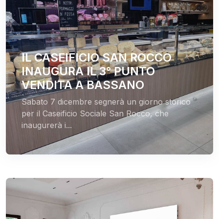
IL CASEIFICIO SAN ROCCO
INAUGURA IL 3° PUNTO
VENDITA A BASSANO
Sabato 7 dicembre segnerà un giorno storico
per il Caseificio Sociale San Rocco, che
inaugurerà i...