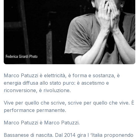
Marco Patuzzi è elettricità, è forma e sostanza, è
energia diffusa allo stato puro: è ascetismo e
riconversione, è rivoluzione.
Vive per quello che scrive, scrive per quello che vive. È
performance permanente.
Marco Patuzzi è Marco Patuzzi.
Bassanese di nascita. Dal 2014 gira l ‘Italia proponendo